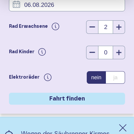
Rad Erwachsene
Rad Kinder
nein
ja
Elektroräder
Wegen der Säubrenner Kirmes