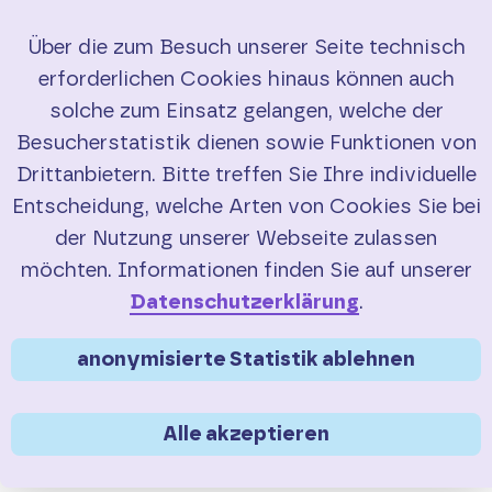
Über die zum Besuch unserer Seite technisch
erforderlichen Cookies hinaus können auch
Start
solche zum Einsatz gelangen, welche der
Besucherstatistik dienen sowie Funktionen von
RadBusse
Drittanbietern. Bitte treffen Sie Ihre individuelle
Entscheidung, welche Arten von Cookies Sie bei
Buchung
der Nutzung unserer Webseite zulassen
Sie sind hier:
>
Service
Verkehrsmeldungen
möchten. Informationen finden Sie auf unserer
Service
Verkehrs­meldungen
Datenschutzerklärung
.
FAQ
anonymisierte Statistik ablehnen
Manchmal kommt es vor, dass
Veranstaltungen oder Baustellen für
Saisonübersicht
Alle akzeptieren
Umleitungen oder Fahrtausfälle sorgen.
Diese Informationen sind im
Verkehrsmeldungen