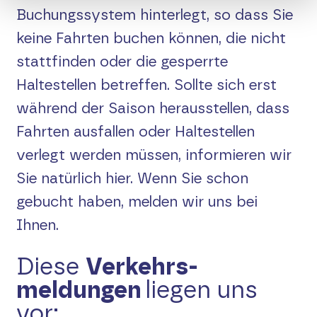
Buchungssystem hinterlegt, so dass Sie
Raderlebniskarte
keine Fahrten buchen können, die nicht
stattfinden oder die gesperrte
Vor Fahrtantritt
Haltestellen betreffen. Sollte sich erst
während der Saison herausstellen, dass
Elektroräder
Fahrten ausfallen oder Haltestellen
verlegt werden müssen, informieren wir
Touren-Tipps
Sie natürlich hier. Wenn Sie schon
Kontakt
gebucht haben, melden wir uns bei
Ihnen.
Suche
Diese
Verkehrs­
English
meldungen
liegen uns
vor: