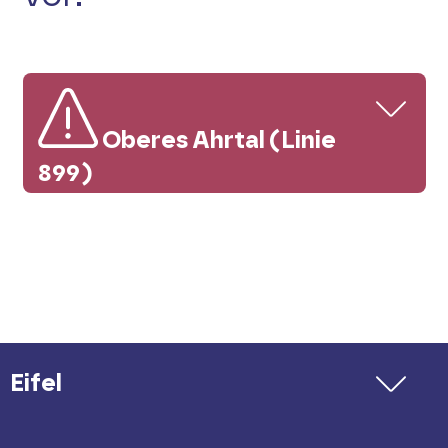
Oberes Ahrtal (Linie
899)
Verkehrsmeldung #1
Wegen Baumaßnahmen entfallen die
Haltestellen Dernau, Bahnhof;
Mayschoss, Laach und Rech (Ahr),
Eifel
Rotweinstraße ersatzlos bis zum
31.10.2026.