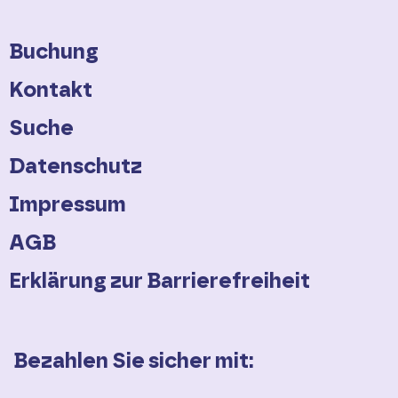
RadBus Oberes Ahrtal (899)
Buchung
Vulkan-Express
Kontakt
RadBus Wiedtal (131)
Suche
RadBus Loreley (505)
Datenschutz
Bei diesen Linien ist eine
Impressum
Mitnahme des
Elektrorads nicht
möglich
:
AGB
Erklärung zur Barrierefreiheit
RadBus Eifel-Ardennen (465)
RadBus Eifel-Lux (460)
Bezahlen Sie sicher mit:
RadBus Enztal (423)