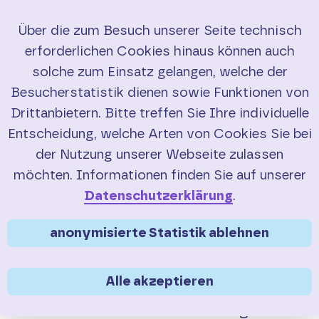
Über die zum Besuch unserer Seite technisch
erforderlichen Cookies hinaus können auch
Start
solche zum Einsatz gelangen, welche der
Besucherstatistik dienen sowie Funktionen von
RadBusse
Drittanbietern. Bitte treffen Sie Ihre individuelle
Entscheidung, welche Arten von Cookies Sie bei
Buchung
der Nutzung unserer Webseite zulassen
Sie sind hier:
>
Service
Elektroräder
möchten. Informationen finden Sie auf unserer
Service
Fragen zur
Elektorad-
Datenschutzerklärung
.
Mitnahme
FAQ
anonymisierte Statistik ablehnen
Sollten Sie weitere Fragen zur Mitnahme
Saisonübersicht
Alle akzeptieren
Ihres Elektrorades haben, wenden Sie
sich am besten an das zuständige
Verkehrsmeldungen