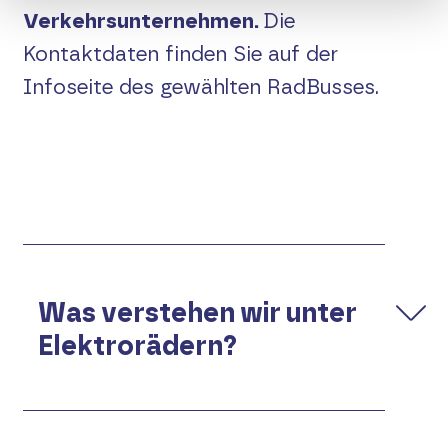
Verkehrsunternehmen.
Die
Raderlebniskarte
Kontaktdaten finden Sie auf der
Infoseite des gewählten RadBusses.
Vor Fahrtantritt
Elektroräder
Touren-Tipps
Kontakt
Was verstehen wir unter
Suche
Elektrorädern?
English
Unter dem Begriff Elektroräder