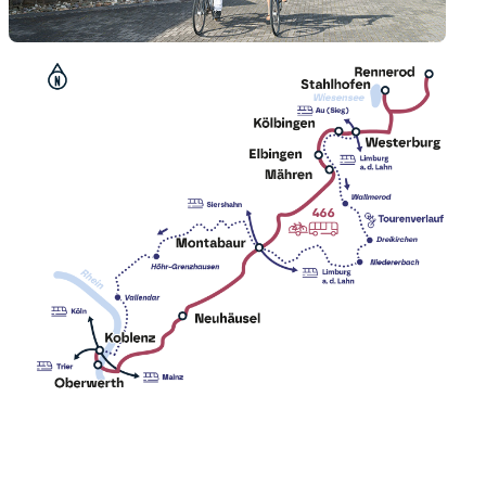
Touren-Tipp Oberes Sauertal
Touren-Tipp Eifel-Mosel
Touren-Tipp Wiedtal
Touren-Tipp Hoher Westerwald
Touren-Tipp Auf dem Ahr-Radweg bis
nach Ahrbrück
Touren-Tipp Loreley
Kontakt