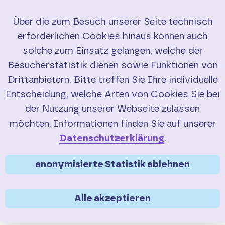
Über die zum Besuch unserer Seite technisch
erforderlichen Cookies hinaus können auch
Start
solche zum Einsatz gelangen, welche der
Besucherstatistik dienen sowie Funktionen von
RadBusse
Drittanbietern. Bitte treffen Sie Ihre individuelle
Entscheidung, welche Arten von Cookies Sie bei
Buchung
der Nutzung unserer Webseite zulassen
Sie sind hier:
>
>
Service
Touren-Tipps
möchten. Informationen finden Sie auf unserer
Touren-Tipp Hoher Westerwald
Service
Datenschutzerklärung
.
Vom
Hohen
FAQ
anonymisierte Statistik ablehnen
Westerwald
durchs
Wäller Land
bis an den
Saisonübersicht
Alle akzeptieren
Rhein
Verkehrsmeldungen