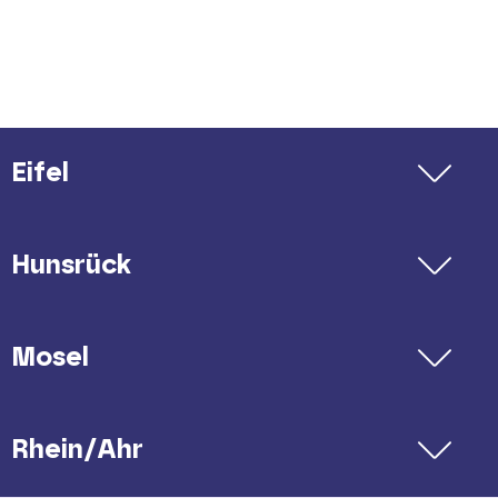
Tel. 08005 / 986986 (kostenfrei)
E-Mail:
info(at)vrminfo(dot)de
Ihr Kontakt für Ausflüge &
Eifel
Übernachtungen:
Tourist-Information Montabaur
Hunsrück
Tel. 02602 / 9502780
E-Mail:
tourismus(at)montabaur(dot)de
Mosel
Rhein/Ahr