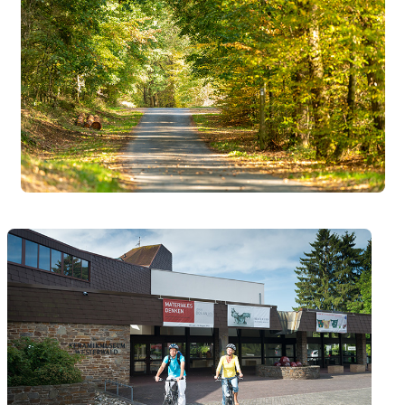
Touren-Tipp Kosmosradweg
Touren-Tipp Moseltal
Touren-Tipp MaareMosel
Touren-Tipp Enztal
Touren-Tipp Vulkan-Express
Touren-Tipp Nimstal
Touren-Tipp Untere Mittelmosel
Touren-Tipp Ruwer-Nahe