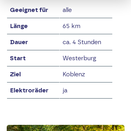
Geeignet für
alle
Raderlebniskarte
Länge
65 km
Vor Fahrtantritt
Dauer
ca. 4 Stunden
Elektroräder
Start
Westerburg
Touren-Tipps
Ziel
Koblenz
Touren-Tipp Eifel-Ardennen
Elektroräder
ja
Touren-Tipp Hunsrück-Mosel
Touren-Tipp Ahr-Voreifel