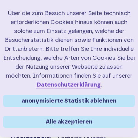
Über die zum Besuch unserer Seite technisch
erforderlichen Cookies hinaus können auch
Start
solche zum Einsatz gelangen, welche der
Besucherstatistik dienen sowie Funktionen von
RadBusse
Drittanbietern. Bitte treffen Sie Ihre individuelle
Entscheidung, welche Arten von Cookies Sie bei
Buchung
der Nutzung unserer Webseite zulassen
Sie sind hier:
>
>
Service
Touren-Tipps
möchten. Informationen finden Sie auf unserer
Touren-Tipp Nimstal
Service
Datenschutzerklärung
.
Entlang der
nassen
FAQ
anonymisierte Statistik ablehnen
Grenze
Saisonübersicht
Alle akzeptieren
Genussradler und
Verkehrsmeldungen