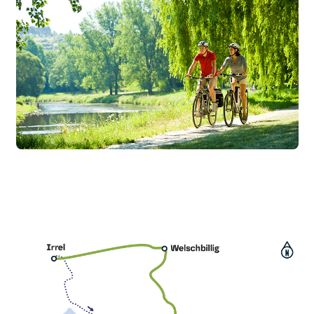
Touren-Tipp Kosmosradweg
Touren-Tipp Moseltal
Touren-Tipp MaareMosel
Touren-Tipp Enztal
Touren-Tipp Vulkan-Express
Touren-Tipp Nimstal
Touren-Tipp Untere Mittelmosel
Touren-Tipp Ruwer-Nahe