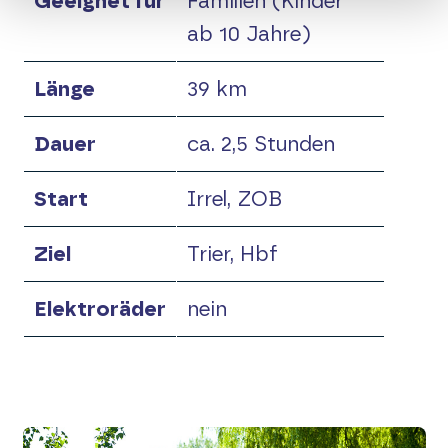
Geeignet für
Familien (Kinder
ab 10 Jahre)
Raderlebniskarte
Länge
39 km
Vor Fahrtantritt
Dauer
ca. 2,5 Stunden
Elektroräder
Start
Irrel, ZOB
Touren-Tipps
Ziel
Trier, Hbf
Touren-Tipp Eifel-Ardennen
Elektroräder
nein
Touren-Tipp Hunsrück-Mosel
Touren-Tipp Ahr-Voreifel