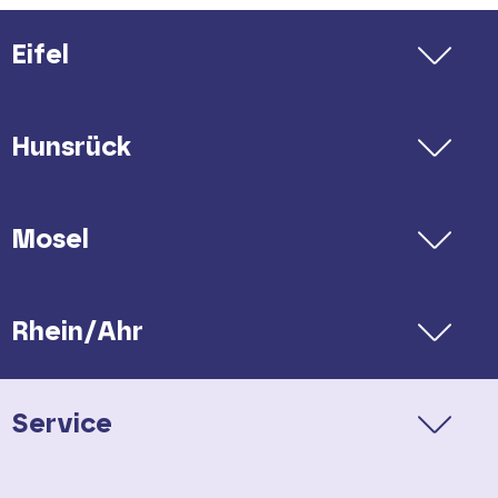
Eifel
Ihre Kontakte für Ausflüge &
Übernachtungen:
Hunsrück
Mosellandtouristik GmbH
Tel. 06531 / 9733-0
E-Mail:
Mosel
info(at)mosellandtouristik(dot)de
Rhein/Ahr
Eifel-Tourismus GmbH
Tel. 06551 / 9656-0
Service
E-Mail:
info(at)eifel(dot)info