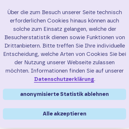
Über die zum Besuch unserer Seite technisch
erforderlichen Cookies hinaus können auch
Start
solche zum Einsatz gelangen, welche der
Besucherstatistik dienen sowie Funktionen von
RadBusse
Drittanbietern. Bitte treffen Sie Ihre individuelle
Entscheidung, welche Arten von Cookies Sie bei
Buchung
der Nutzung unserer Webseite zulassen
Sie sind hier:
>
Service
Vor Fahrtantritt
möchten. Informationen finden Sie auf unserer
Service
Was Sie
vor
Datenschutzerklärung
.
Fahrtantritt
wissen
FAQ
anonymisierte Statistik ablehnen
sollten
Saisonübersicht
Alle akzeptieren
Verkehrsmeldungen