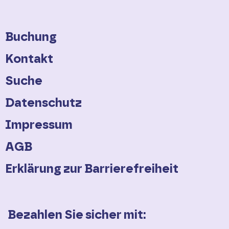
Wenn Sie Ihr Elektrorad
mitnehmen, entfernen Sie bitte
Buchung
NICHT den Akku. Helfen Sie aber
gerne den Busfahrern beim
Kontakt
Verladen. Zudem gilt bei allen
Suche
Fahrradtypen, dass lose
Datenschutz
Zubehörteile bitte vor dem
Impressum
Verladen abgenommen werden.
Fahrräder mit Überlänge (zum
AGB
Beispiel vom Hersteller Prophete
Erklärung zur Barrierefreiheit
mit Akku am Sattelholmen)
können aus Sicherheitsgründen
nicht transportiert werden.
Bezahlen Sie sicher mit:
Weitere Hinweise dazu finden Sie